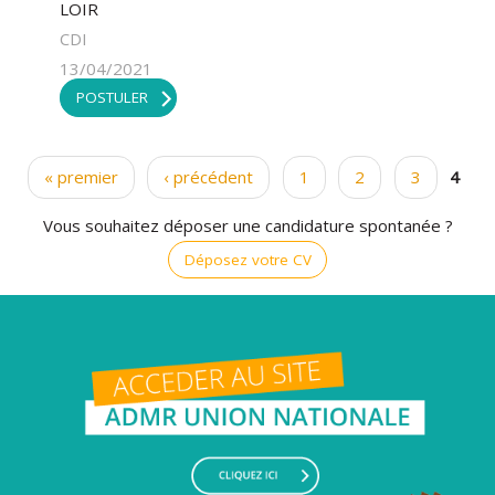
LOIR
CDI
13/04/2021
POSTULER
« premier
‹ précédent
1
2
3
4
Pages
Vous souhaitez déposer une candidature spontanée ?
Déposez votre CV