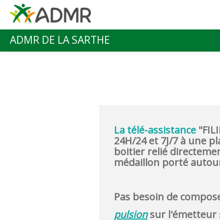
Aller au contenu principal
ADMR DE LA SARTHE
Menu principal
La télé-assistance
"
FIL
24H/24 et 7J/7 à une p
boitier relié directem
médaillon porté autou
Pas besoin de compose
pulsion
sur l'émetteur s