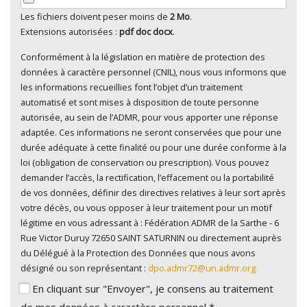
Les fichiers doivent peser moins de
2 Mo
.
Extensions autorisées :
pdf doc docx
.
Conformément à la législation en matière de protection des
En cliquant sur "Envoyer", je consens au traitement de
données à caractère personnel (CNIL), nous vous informons que
mes données à caractère personnel
*
les informations recueillies font l’objet d’un traitement
automatisé et sont mises à disposition de toute personne
autorisée, au sein de l’ADMR, pour vous apporter une réponse
adaptée. Ces informations ne seront conservées que pour une
durée adéquate à cette finalité ou pour une durée conforme à la
loi (obligation de conservation ou prescription). Vous pouvez
demander l’accès, la rectification, l’effacement ou la portabilité
de vos données, définir des directives relatives à leur sort après
votre décès, ou vous opposer à leur traitement pour un motif
légitime en vous adressant à : Fédération ADMR de la Sarthe - 6
Rue Victor Duruy 72650 SAINT SATURNIN ou directement auprès
du Délégué à la Protection des Données que nous avons
désigné ou son représentant :
dpo.admr72@un.admr.org
En cliquant sur "Envoyer", je consens au traitement
de mes données à caractère personnel *