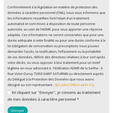
Conformément à la législation en matière de protection des
En cliquant sur "Envoyer", je consens au traitement de
données à caractère personnel (CNIL), nous vous informons que
mes données à caractère personnel
*
les informations recueillies font l’objet d’un traitement
automatisé et sont mises à disposition de toute personne
autorisée, au sein de l’ADMR, pour vous apporter une réponse
adaptée. Ces informations ne seront conservées que pour une
durée adéquate à cette finalité ou pour une durée conforme à la
loi (obligation de conservation ou prescription). Vous pouvez
demander l’accès, la rectification, l’effacement ou la portabilité
de vos données, définir des directives relatives à leur sort après
votre décès, ou vous opposer à leur traitement pour un motif
légitime en vous adressant à : Fédération ADMR de la Sarthe - 6
Rue Victor Duruy 72650 SAINT SATURNIN ou directement auprès
du Délégué à la Protection des Données que nous avons
désigné ou son représentant :
dpo.admr72@un.admr.org
En cliquant sur "Envoyer", je consens au traitement
de mes données à caractère personnel *